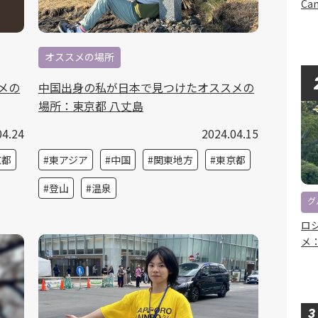
Can
オススメの場所
メの
中国出身の私が日本で見つけたオススメの
場所：東京都 八丈島
04.24
2024.04.15
京都
東アジア
中国
関東地方
東京都
登山
温泉
グ
ロ
メ