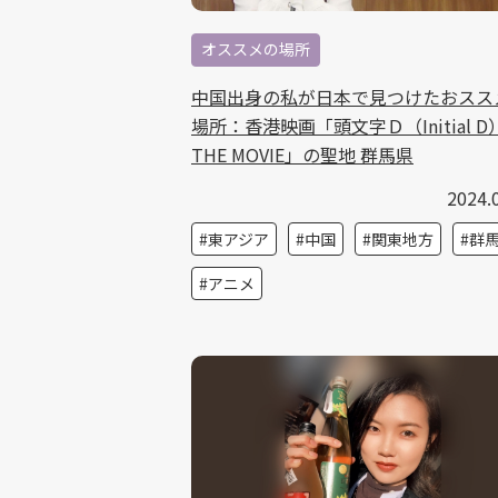
オススメの場所
中国出身の私が日本で見つけたおスス
場所：香港映画「頭文字Ｄ（Initial D
THE MOVIE」の聖地 群馬県
2024.
東アジア
中国
関東地方
群
アニメ