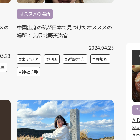
オススメの場所
メの
中国出身の私が日本で見つけたオススメの
）
場所：京都 北野天満宮
2024.04.25
05.23
東アジア
中国
近畿地方
京都府
馬県
神社 / 寺
グ
A T
Stu
Res