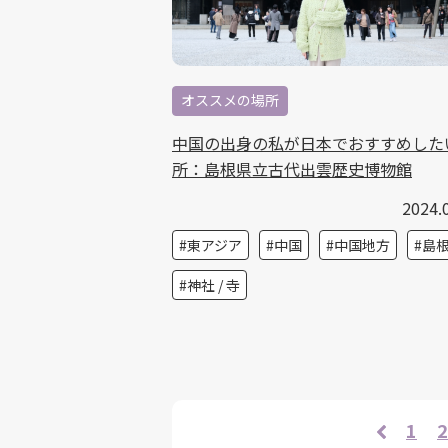
オススメの場所
中国の出身の私が日本でおすすめした
所：島根県立古代出雲歴史博物館
2024.
東アジア
中国
中国地方
島
神社 / 寺
1
2