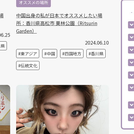
オススメの場所
場
中国出身の私が日本でオススメしたい場
所：香川県高松市 栗林公園（Ritsurin
Garden）
06.25
2024.06.10
阜県
東アジア
中国
四国地方
香川県
伝統文化