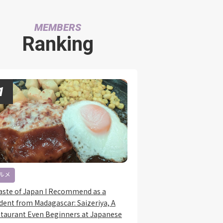
MEMBERS
Ranking
ルメ
aste of Japan I Recommend as a
dent from Madagascar: Saizeriya, A
taurant Even Beginners at Japanese