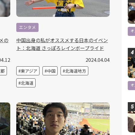
エンタメ
オ
メの
中国出身の私がオススメする日本のイベン
ト：北海道 さっぽろレインボープライド
04.12
2024.04.04
京都
東アジア
中国
北海道地方
北海道
オ