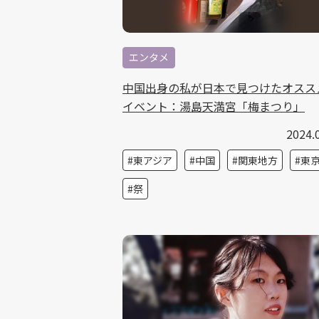
エンタメ
中国出身の私が日本で見つけたオスス
イベント：湯島天満宮「梅まつり」
2024.
東アジア
中国
関東地方
東
祭