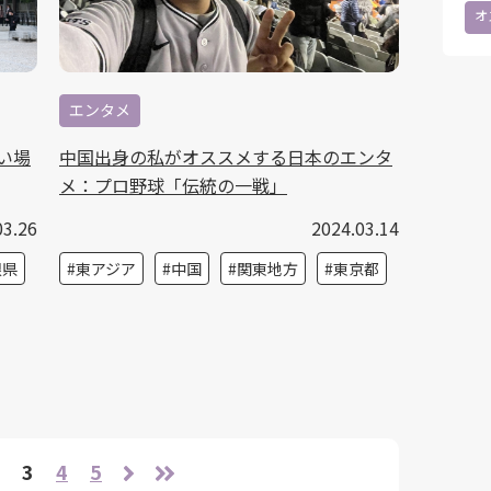
オ
エンタメ
い場
中国出身の私がオススメする日本のエンタ
メ：プロ野球「伝統の一戦」
03.26
2024.03.14
根県
東アジア
中国
関東地方
東京都
3
4
5