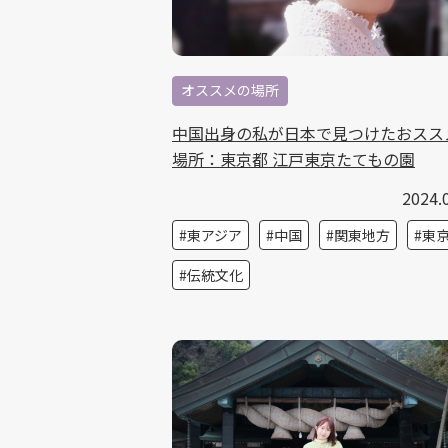
オススメの場所
中国出身の私が日本で見つけたおスス
場所：東京都 江戸東京たてもの園
2024.
東アジア
中国
関東地方
東
伝統文化