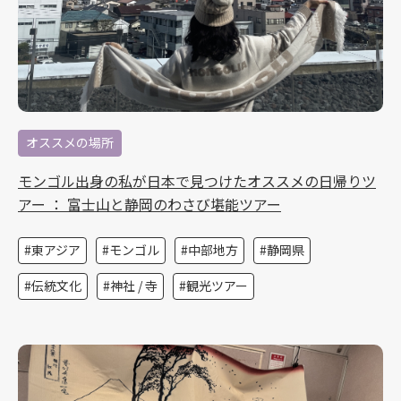
オススメの場所
モンゴル出身の私が日本で見つけたオススメの日帰りツ
アー ： 富士山と静岡のわさび堪能ツアー
東アジア
モンゴル
中部地方
静岡県
伝統文化
神社 / 寺
観光ツアー