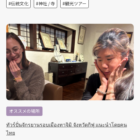
伝統文化
神社 / 寺
観光ツアー
オススメの場所
ทัวร์ปั่นจักรยานรอบเมืองทาจิมิ จังหวัดกิฟุ แนะนำโดยคน
ไทย