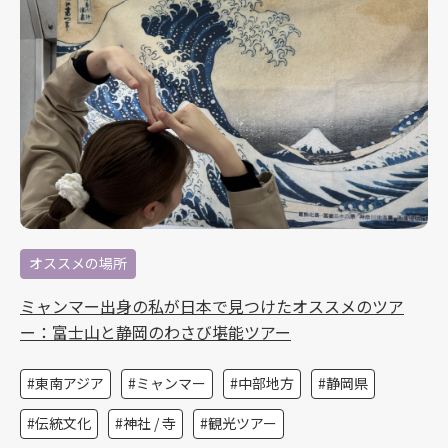
オススメの場所
ミャンマー出身の私が日本で見つけたオススメのツア
ー：富士山と静岡のわさび堪能ツアー
東南アジア
ミャンマー
中部地方
静岡県
伝統文化
神社 / 寺
観光ツアー