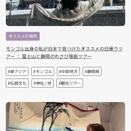
オススメの場所
モンゴル出身の私が日本で見つけたオススメの日帰りツ
アー ： 富士山と静岡のわさび堪能ツアー
東アジア
モンゴル
中部地方
静岡県
伝統文化
神社 / 寺
観光ツアー