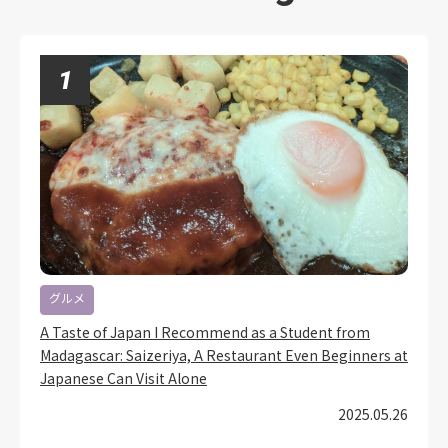
グルメ
A Taste of Japan I Recommend as a Student from
Madagascar: Saizeriya, A Restaurant Even Beginners at
Japanese Can Visit Alone
2025.05.26