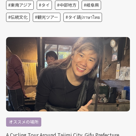
東南アジア
タイ
中部地方
岐阜県
伝統文化
観光ツアー
タイ語/ภาษาไทย
オススメの場所
A Cycling Tour Around Tajimi City, Gifu Prefecture,