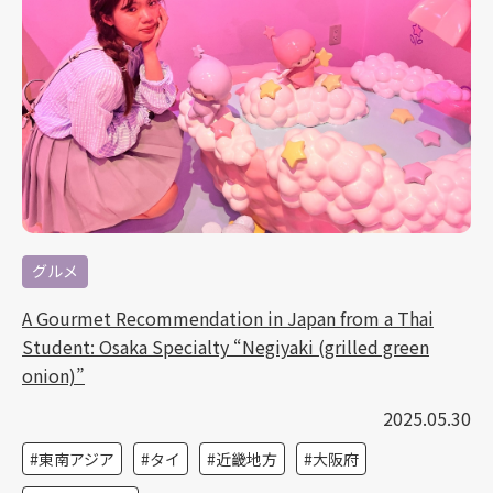
グルメ
A Gourmet Recommendation in Japan from a Thai
Student: Osaka Specialty “Negiyaki (grilled green
onion)”
2025.05.30
東南アジア
タイ
近畿地方
大阪府