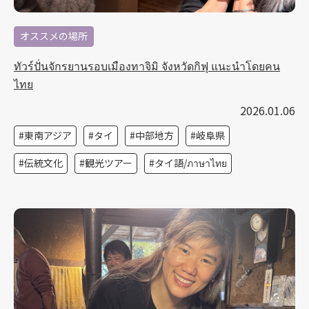
オススメの場所
ทัวร์ปั่นจักรยานรอบเมืองทาจิมิ จังหวัดกิฟุ แนะนำโดยคน
ไทย
2026.01.06
東南アジア
タイ
中部地方
岐阜県
伝統文化
観光ツアー
タイ語/ภาษาไทย