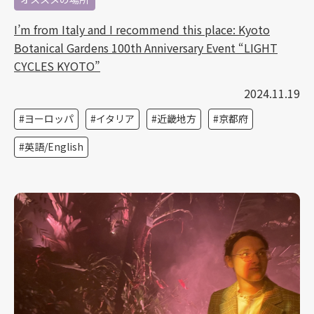
I’m from Italy and I recommend this place: Kyoto
Botanical Gardens 100th Anniversary Event “LIGHT
CYCLES KYOTO”
2024.11.19
ヨーロッパ
イタリア
近畿地方
京都府
英語/English