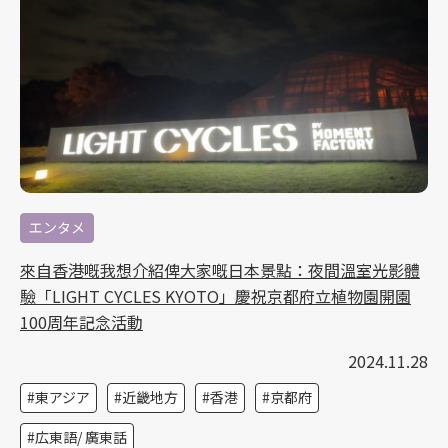
エンタメ
來自香港嘅我想介紹俾大家嘅日本景點：夜間溫室光影體
驗「LIGHT CYCLES KYOTO」慶祝京都府立植物園開園
100周年記念活動
2024.11.28
東アジア
近畿地方
香港
京都府
広東語/ 廣東話