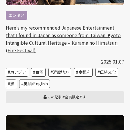
エンタメ
Here’s my recommended Japanese Entertainment
that I found in Japan as someone from Taiwan: Kyoto
Intangible Cultural Heritage – Kurama no Himatsuri
(Fire Festival)
2025.01.07
東アジア
台湾
近畿地方
京都府
伝統文化
祭
英語/English
この記事は会員限定です