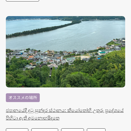
オススメの場所
ජපානයේදී දුටු සුන්දර ස්ථානය: කියෝතෝහි උතුරු ප්‍රදේශයේ
පිහිටා ඇති අමනොහෂිදතෙ