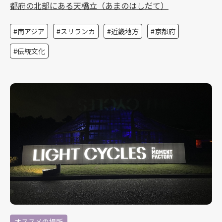
都府の北部にある天橋立（あまのはしだて）
南アジア
スリランカ
近畿地方
京都府
伝統文化
オススメの場所