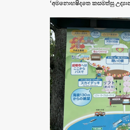
‘අමනොහෂිදතෙ කසමත්සු උද්‍යා