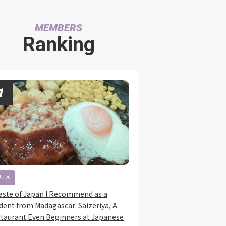
MEMBERS
Ranking
ルメ
aste of Japan I Recommend as a
dent from Madagascar: Saizeriya, A
taurant Even Beginners at Japanese