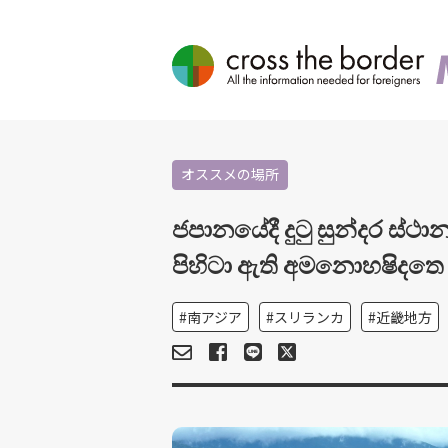
オススメの場所
ජපානයේදී දුටු සුන්දර ස්ථ
පිහිටා ඇති අමනොහෂිදතෙ
南アジア
スリランカ
近畿地方