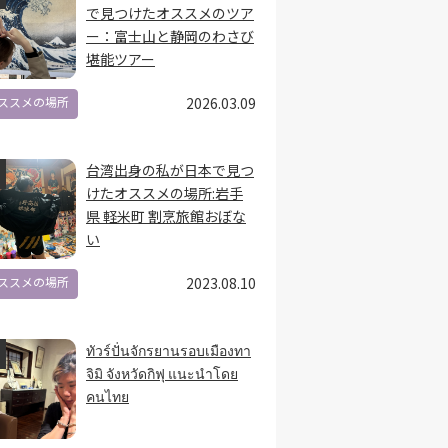
で見つけたオススメのツア
ー：富士山と静岡のわさび
堪能ツアー
ススメの場所
2026.03.09
台湾出身の私が日本で見つ
けたオススメの場所:岩手
県 軽米町 割烹旅館おぼな
い
ススメの場所
2023.08.10
ทัวร์ปั่นจักรยานรอบเมืองทา
จิมิ จังหวัดกิฟุ แนะนำโดย
คนไทย