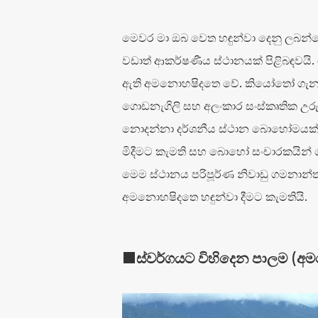
මෙවර මා ඔබ වෙත හඳුන්වා දෙනු ලබන්
වඩාත් ආකර්ෂණීය ස්ථානයක් පිළිබඳවයි. එ
ඇති අමනොහෂිදතෙ වේ. කියෝතෝ ගැන
ගොඩනැගිලි සහ අලංකාර සංස්කෘතික උරුම
නොදන්නා දර්ශනීය ස්ථාන බොහෝමයක් 
මිදීමට කැමති සහ බොහෝ සංචාරකයින් 
මෙම ස්ථානය පරිපූර්ණ නිවාඩු ගමනාන්ත
අමනොහෂිදතෙ හඳුන්වා දීමට කැමතියි.
■ස්වර්ගයට විහිදෙන පාලම (අම