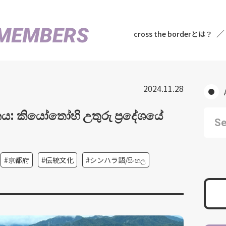
cross the borderとは？
2024.11.28
ානය: කියෝතෝහි උතුරු ප්‍රදේශයේ
京都府
伝統文化
シンハラ語/සිංහල