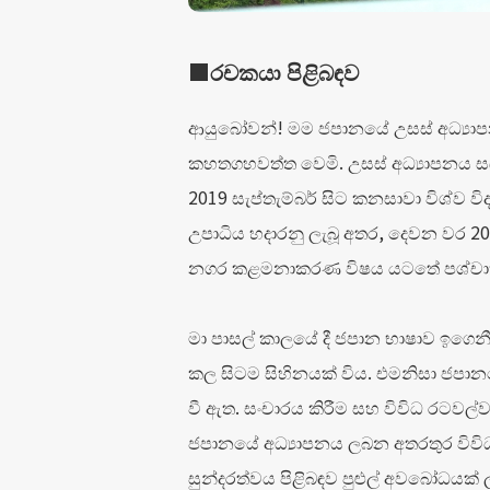
■රචකයා පිළිබඳව
ආයුබෝවන්! මම ජපානයේ උසස් අධ්‍යාපනය 
කහතගහවත්ත වෙමි. උසස් අධ්‍යාපනය ස
2019 සැප්තැම්බර් සිට කනසාවා විශ්ව විද්
උපාධිය හදාරනු ලැබූ අතර, දෙවන වර 202
නගර කළමනාකරණ විෂය යටතේ පශ්චාත් උ
මා පාසල් කාලයේ දී ජපාන භාෂාව ඉගෙ
කල සිටම සිහිනයක් විය. එමනිසා ජපා
වී ඇත. සංචාරය කිරීම සහ විවිධ රටවල්
ජපානයේ අධ්‍යාපනය ලබන අතරතුර විව
සුන්දරත්වය පිළිබඳව පුළුල් අවබෝධයක් 