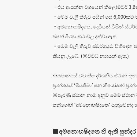
・එය ආසන්න වශයෙන් කිලෝමීටර් 3.6ක් 
・මෙම වැලි තීරුව පයින් ගස් 6,000කට ව
・අමනොහෂිදතෙ, දෙවියන් විසින් ස්ව
ජපන් මිථ්‍යා කථාවල දක්වා ඇත.
・මෙම වැලි තීරුව ස්වර්ගයට විහිදෙන
කියනු ලැබේ. (※විවිධ න්‍යායන් ඇත.)
※ජපානයේ වඩාත්ම දර්ශනීය ස්ථාන තුන වන්
ප්‍රාන්තයේ ‘මියජිමා’ සහ කියෝතෝ ප්‍ර
※පැරණි ස්ථාන නාම අනුව මෙම ස්ථාන රිකු
තන්ගෝහි ‘අමනොහෂිදතෙ’ යනුවෙන්ද හැ
■අමනොහෂිදතෙ හි ඇති සුන්දර ස්