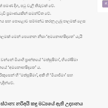
オ
පමණ දිග, පටු වැලි තීරුවක් වේ.
ැඩි ප්‍රමාණයකින් සමන්විත වේ.
ර්ගය සහ පොළොව සම්බන්ධ කරනු ලැබූ පාලමක් ලෙස
 පාලමක් මෙන් පෙනෙන නිසා ‘අමනොහෂිදතෙ’ යැයි
නේ මියාගි ප්‍රාන්තයේ ‘මත්සුෂිමා’, හිරෝෂිමා
ාන්තයේ ‘අමනොහෂිදතෙ’ ය.
සෙන් හි ‘මත්සුෂිමා’, අකී හි ‘මියාජිමා’ සහ
ඳින්වේ.
ථාන: නරිඅයි කඳු මධ්‍යයේ ඇති උද්‍යානය