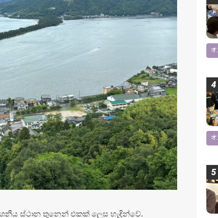
オ
オ
නීය ස්ථාන තුනෙන් එකක් ලෙස හැඳින්වේ.