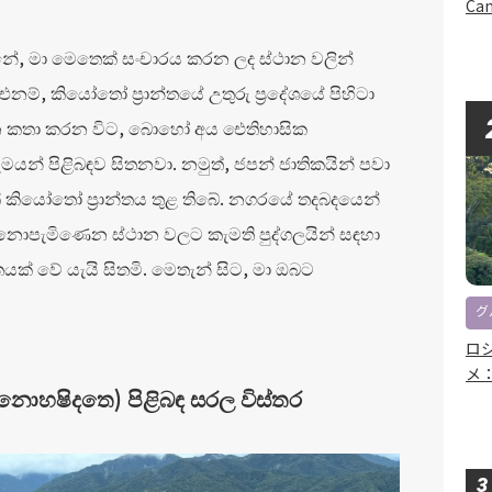
Can
නේ, මා මෙතෙක් සංචාරය කරන ලද ස්ථාන වලින්
නම්, කියෝතෝ ප්‍රාන්තයේ උතුරු ප්‍රදේශයේ පිහිටා
 කතා කරන විට, බොහෝ අය ඓතිහාසික
යන් පිළිබඳව සිතනවා. නමුත්, ජපන් ජාතිකයින් පවා
කියෝතෝ ප්‍රාන්තය තුළ තිබේ. නගරයේ තදබදයෙන්
නොපැමිණෙන ස්ථාන වලට කැමති පුද්ගලයින් සඳහා
යක් වේ යැයි සිතමි. මෙතැන් සිට, මා ඔබට
グ
ロ
メ
නොහෂිදතෙ) පිළිබඳ සරල විස්තර