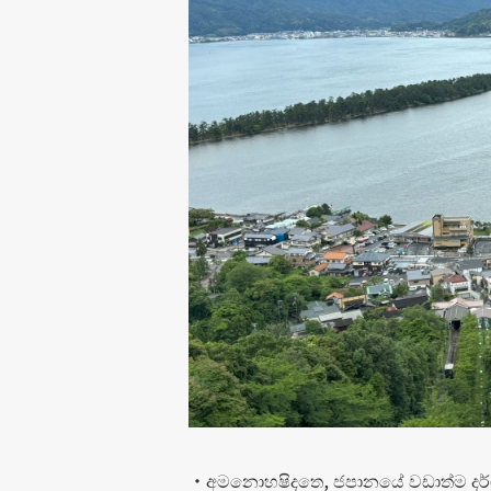
・අමනොහෂිදතෙ, ජපානයේ වඩාත්ම දර්ශ