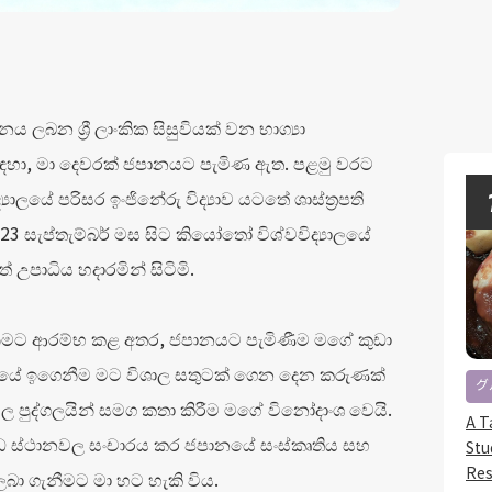
ලබන ශ්‍රී ලාංකික සිසුවියක් වන භාග්‍යා
ඳහා, මා දෙවරක් ජපානයට පැමිණ ඇත. පළමු වරට
‍යාලයේ පරිසර ඉංජිනේරු විද්‍යාව යටතේ ශාස්ත්‍රපති
3 සැප්තැම්බර් මස සිට කියෝතෝ විශ්වවිද්‍යාලයේ
පාධිය හදාරමින් සිටිමි.
නීමට ආරම්භ කළ අතර, ජපානයට පැමිණීම මගේ කුඩා
නයේ ඉගෙනීම මට විශාල සතුටක් ගෙන දෙන කරුණක්
グ
වල පුද්ගලයින් සමග කතා කිරීම මගේ විනෝදාංශ වෙයි.
A T
ිධ ස්ථානවල සංචාරය කර ජපානයේ සංස්කෘතිය සහ
Stu
Res
ලබා ගැනීමට මා හට හැකි විය.