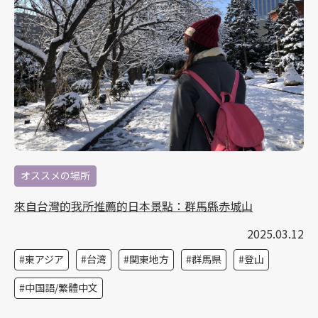
オススメの場所
來自台灣的我所推薦的日本景點：群馬縣赤城山
2025.03.12
東アジア
台湾
関東地方
群馬県
登山
中国語/繁體中文