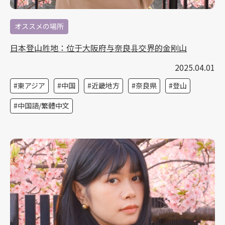
オススメの場所
日本登山胜地：位于大阪府与奈良县交界的金刚山
2025.04.01
東アジア
中国
近畿地方
奈良県
登山
中国語/繁體中文