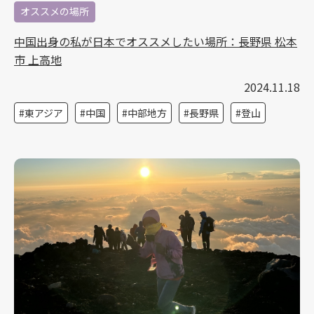
オススメの場所
中国出身の私が日本でオススメしたい場所：長野県 松本
市 上高地
2024.11.18
東アジア
中国
中部地方
長野県
登山