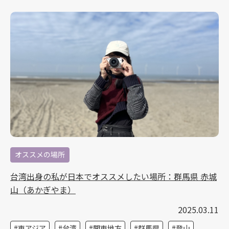
オススメの場所
台湾出身の私が日本でオススメしたい場所：群馬県 赤城
山（あかぎやま）
2025.03.11
東アジア
台湾
関東地方
群馬県
登山