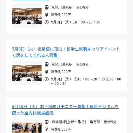
鬼怒川温泉駅 徒歩8分
報酬5,000円
9月8日（火）18：00～20：30
9月8日（火）温泉宿に宿泊！留学生就職キャリアイベント
で話をしてくれる人募集
鬼怒川温泉駅 徒歩8分
報酬5,000円
9月8日（火） ①15：00～20：30 ②18：00
～20：30
8月18日（火）お子様向けモニター募集！最新デジタルを
使った屋内体験型施設
JR常磐線(上野～取手) 亀有駅 徒歩5分
報酬8,000円