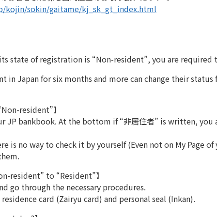
p/kojin/sokin/gaitame/kj_sk_gt_index.html
s state of registration is “Non-resident”, you are required t
t in Japan for six months and more can change their status
 “Non-resident”】
your JP bankbook. At the bottom if “非居住者” is written, you a
re is no way to check it by yourself (Even not on My Page of
 them.
on-resident” to “Resident”】
and go through the necessary procedures.
esidence card (Zairyu card) and personal seal (Inkan).