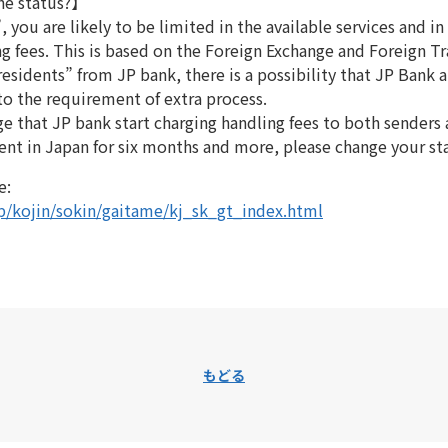
the status?】
, you are likely to be limited in the available services and 
g fees. This is based on the Foreign Exchange and Foreign Tr
residents” from JP bank, there is a possibility that JP Bank 
to the requirement of extra process.
 that JP bank start charging handling fees to both senders a
nt in Japan for six months and more, please change your sta
e:
p/kojin/sokin/gaitame/kj_sk_gt_index.html
もどる