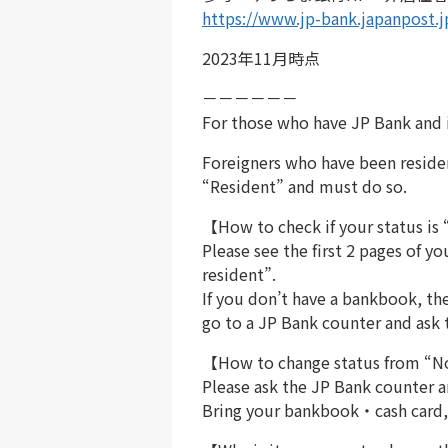
https://www.jp-bank.japanpost.j
2023年11月時点
－－－－－－
For those who have JP Bank and it
Foreigners who have been residen
“Resident” and must do so.
【How to check if your status is
Please see the first 2 pages of 
resident”.
If you don’t have a bankbook, the
go to a JP Bank counter and ask
【How to change status from “N
Please ask the JP Bank counter 
Bring your bankbook・cash card, r