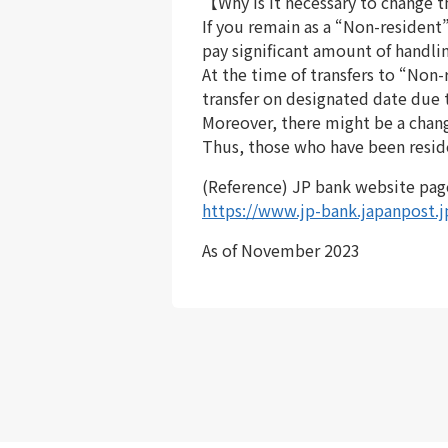
【Why is it necessary to change 
If you remain as a “Non-resident”
pay significant amount of handlin
At the time of transfers to “Non-
transfer on designated date due 
Moreover, there might be a change
Thus, those who have been reside
(Reference) JP bank website pag
https://www.jp-bank.japanpost.j
As of November 2023