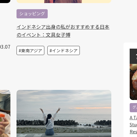
ショッピング
インドネシア出身の私がおすすめする日本
のイベント：文具女子博
03.07
東南アジア
インドネシア
グ
A T
Stu
Res