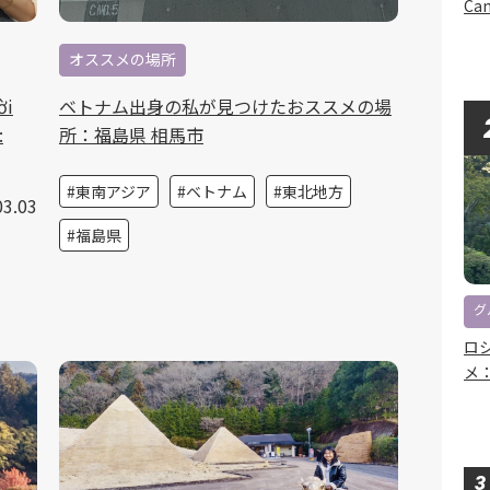
Can
オススメの場所
ời
ベトナム出身の私が見つけたおススメの場
:
所：福島県 相馬市
東南アジア
ベトナム
東北地方
03.03
福島県
グ
ロ
メ