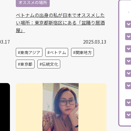
オススメの場所
ベトナムの出身の私が日本でオススメした
い場所：東京都新宿区にある「盆踊り居酒
屋」
03.17
2025.03.13
東南アジア
ベトナム
関東地方
東京都
伝統文化