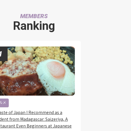
MEMBERS
Ranking
ルメ
aste of Japan I Recommend as a
dent from Madagascar: Saizeriya, A
taurant Even Beginners at Japanese