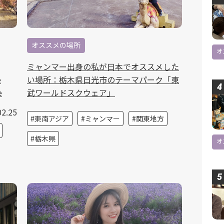
オススメの場所
オ
ミャンマー出身の私が日本でオススメした
e
い場所：栃木県日光市のテーマパーク「東
e
武ワールドスクウェア」
02.25
東南アジア
ミャンマー
関東地方
栃木県
オ