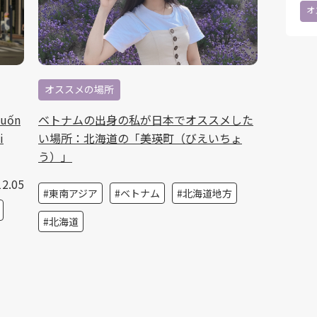
オ
オススメの場所
muốn
ベトナムの出身の私が日本でオススメした
i
い場所：北海道の「美瑛町（びえいちょ
う）」
12.05
東南アジア
ベトナム
北海道地方
北海道