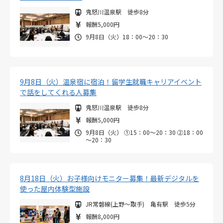
鬼怒川温泉駅 徒歩8分
報酬5,000円
9月8日（火）18：00～20：30
9月8日（火）温泉宿に宿泊！留学生就職キャリアイベント
で話をしてくれる人募集
鬼怒川温泉駅 徒歩8分
報酬5,000円
9月8日（火） ①15：00～20：30 ②18：00
～20：30
8月18日（火）お子様向けモニター募集！最新デジタルを
使った屋内体験型施設
JR常磐線(上野～取手) 亀有駅 徒歩5分
報酬8,000円