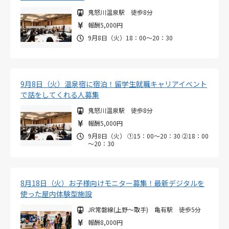
鬼怒川温泉駅 徒歩8分
報酬5,000円
9月8日（火）18：00～20：30
9月8日（火）温泉宿に宿泊！留学生就職キャリアイベント
で話をしてくれる人募集
鬼怒川温泉駅 徒歩8分
報酬5,000円
9月8日（火） ①15：00～20：30 ②18：00
～20：30
8月18日（火）お子様向けモニター募集！最新デジタルを
使った屋内体験型施設
JR常磐線(上野～取手) 亀有駅 徒歩5分
報酬8,000円