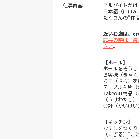
アルバイトがは
仕事内容
日本語（にほん
たくさんの“仲
近いお店は、cro
応募の時は「最
さい
。
【ホール】
ホールをそうじ
お客様（きゃく
お皿（さら）を
テーブルを片（
Takeout商
（うけわたし）
会計（かいけい
【キッチン】
おすしをつくり
（にぎる）”こ