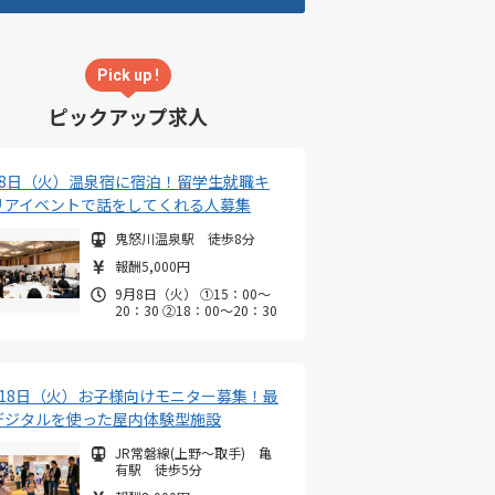
Pick up !
ピックアップ求人
月8日（火）温泉宿に宿泊！留学生就職キ
リアイベントで話をしてくれる人募集
鬼怒川温泉駅 徒歩8分
報酬5,000円
9月8日（火） ①15：00～
20：30 ②18：00～20：30
月18日（火）お子様向けモニター募集！最
デジタルを使った屋内体験型施設
JR常磐線(上野～取手) 亀
有駅 徒歩5分