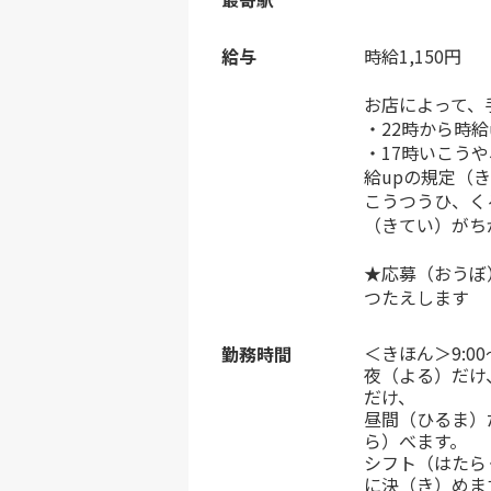
給与
時給1,150円
お店によって、
・22時から時給
・17時いこう
給upの規定（
こうつうひ、く
（きてい）がち
★応募（おうぼ
つたえします
＜きほん＞9:0
勤務時間
夜（よる）だけ
だけ、
昼間（ひるま）
ら）べます。
シフト（はたら
に決（き）めま