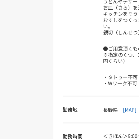
うどんやデザー
お皿（さら）を
キッチンをそう
おすしをつくっ
い。
親切（しんせつ
●ご用意頂くも
※指定のくつ、
円くらい）
・タトゥー不可
・Wワーク不可
勤務地
長野県
[MAP]
＜きほん＞9:0
勤務時間