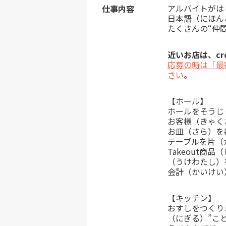
アルバイトがは
仕事内容
日本語（にほん
たくさんの“仲
近いお店は、cro
応募の時は「最
さい
。
【ホール】
ホールをそうじ
お客様（きゃく
お皿（さら）を
テーブルを片（
Takeout商
（うけわたし）
会計（かいけい
【キッチン】
おすしをつくり
（にぎる）”こ