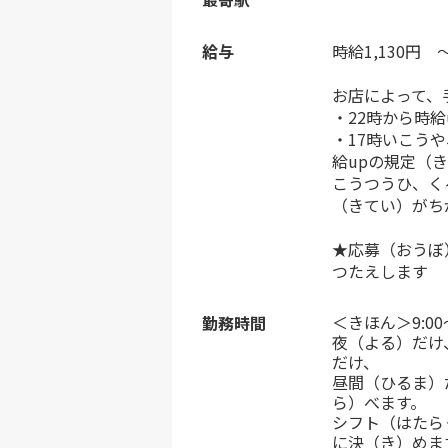
給与
時給1,130円 ～
お店によって、
・22時から時給
・17時いこう
給upの規定（
こうつうひ、く
（きてい）がち
★応募（おうぼ
つたえします
＜きほん＞9:0
勤務時間
夜（よる）だけ
だけ、
昼間（ひるま）
ら）べます。
シフト（はたら
に決（き）めま