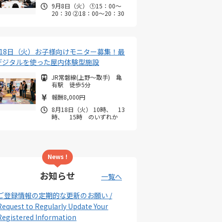
9月8日（火） ①15：00～
20：30 ②18：00～20：30
月18日（火）お子様向けモニター募集！最
デジタルを使った屋内体験型施設
JR常磐線(上野～取手) 亀
有駅 徒歩5分
報酬8,000円
8月18日（火） 10時、 13
時、 15時 のいずれか
News !
お知らせ
一覧へ
ご登録情報の定期的な更新のお願い /
Request to Regularly Update Your
Registered Information