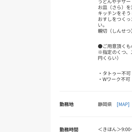
うどんやデザー
お皿（さら）を
キッチンをそう
おすしをつくっ
い。
親切（しんせつ
●ご用意頂くも
※指定のくつ、
円くらい）
・タトゥー不可
・Wワーク不可
勤務地
静岡県
[MAP]
＜きほん＞9:0
勤務時間