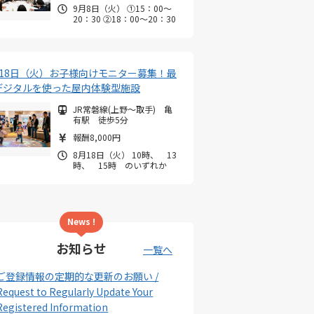
9月8日（火） ①15：00～
20：30 ②18：00～20：30
月18日（火）お子様向けモニター募集！最
デジタルを使った屋内体験型施設
JR常磐線(上野～取手) 亀
有駅 徒歩5分
報酬8,000円
8月18日（火） 10時、 13
時、 15時 のいずれか
News !
お知らせ
一覧へ
ご登録情報の定期的な更新のお願い /
Request to Regularly Update Your
Registered Information