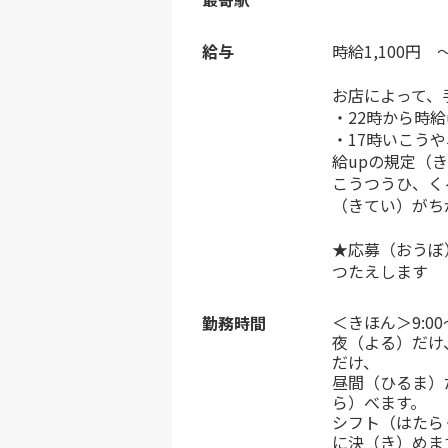
給与
時給1,100円 ～
お店によって、
・22時から時給
・17時いこう
給upの規定（
こうつうひ、く
（きてい）がち
★応募（おうぼ
つたえします
＜きほん＞9:0
勤務時間
夜（よる）だけ
だけ、
昼間（ひるま）
ら）べます。
シフト（はたら
に決（き）めま