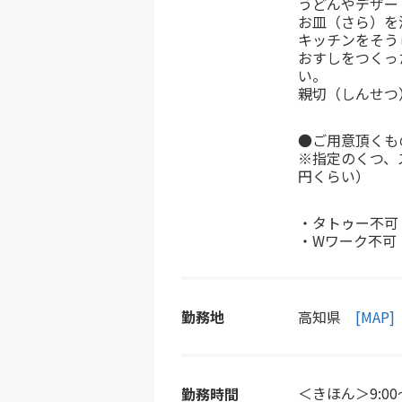
うどんやデザー
お皿（さら）を
キッチンをそう
おすしをつくっ
い。
親切（しんせつ
●ご用意頂くも
※指定のくつ、
円くらい）
・タトゥー不可
・Wワーク不可
勤務地
高知県
[MAP]
＜きほん＞9:0
勤務時間