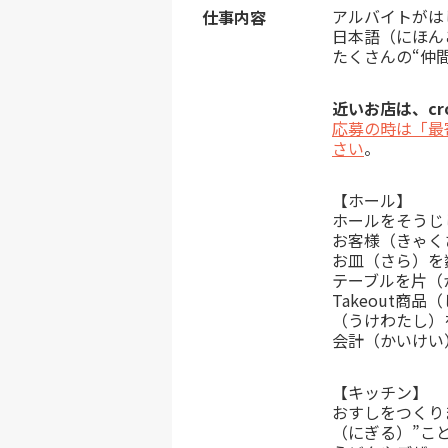
アルバイトがは
仕事内容
日本語（にほん
たくさんの“仲
近いお店は、cro
応募の時は「最
さい
。
【ホール】
ホールをそうじ
お客様（きゃく
お皿（さら）を
テーブルを片（
Takeout商
（うけわたし）
会計（かいけい
【キッチン】
おすしをつくり
（にぎる）”こ