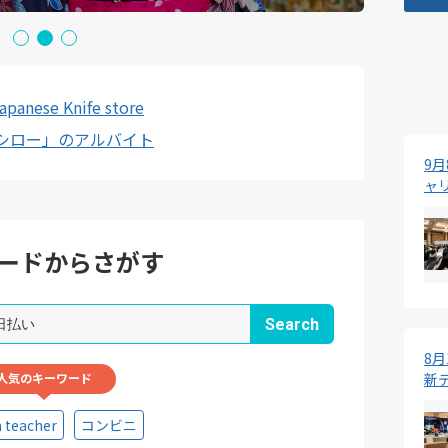
panese Knife store
シロー」のアルバイト
9
ャ
ードからさがす
8
新
人気のキーワード
h teacher
コンビニ