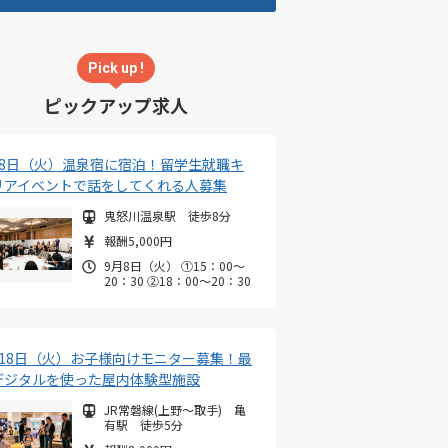
Pick up !
ピックアップ求人
月8日（火）温泉宿に宿泊！留学生就職キ
リアイベントで話をしてくれる人募集
鬼怒川温泉駅 徒歩8分
報酬5,000円
9月8日（火） ①15：00～
20：30 ②18：00～20：30
月18日（火）お子様向けモニター募集！最
デジタルを使った屋内体験型施設
JR常磐線(上野～取手) 亀
有駅 徒歩5分