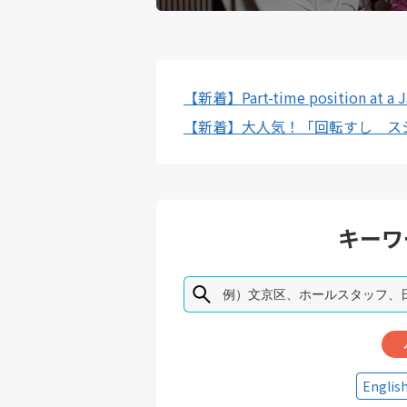
【新着】Part-time position at a Ja
【新着】大人気！「回転すし ス
キーワ
Englis