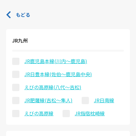
もどる
JR九州
JR鹿児島本線(川内～鹿児島)
JR日豊本線(佐伯～鹿児島中央)
えびの高原線(八代～吉松)
JR肥薩線(吉松～隼人)
JR日南線
えびの高原線
JR指宿枕崎線