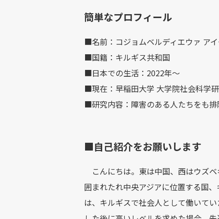
簡単なプロフィール
■名前：コジョムベルディエウァ アイ
■国籍：キルギス共和国
■日本での生活：2022年～
■現在：早稲田大学 大学院社会科学
■研究内容：障害のある人たちをも排
■自己紹介をお願いします
こんにちは。東は中国、西はウズベ
囲まれたれ中央アジアに位置する国、
は、キルギスで社会人として働いてい
した後に高いレベルを求めた場合、先