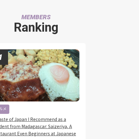
MEMBERS
Ranking
ルメ
aste of Japan I Recommend as a
dent from Madagascar: Saizeriya, A
taurant Even Beginners at Japanese