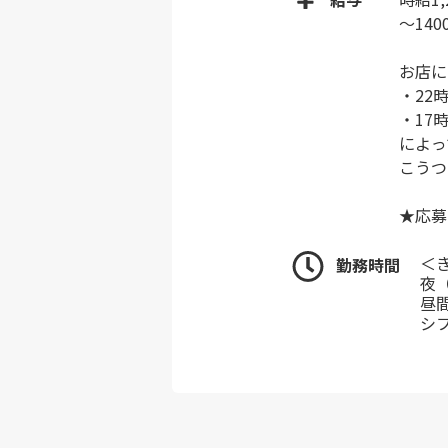
～140
お店に
・22
・17
によっ
こうつ
★応募
＜き
勤務時間
夜
昼
シ