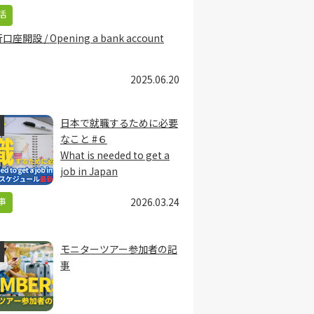
活
口座開設 / Opening a bank account
2025.06.20
日本で就職するために必要
なこと #６
What is needed to get a
job in Japan
事
2026.03.24
モニターツアー参加者の記
事