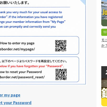
仕
モ
か？/
er my page
et your Password