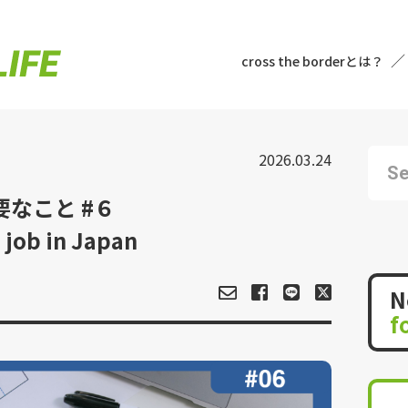
cross the borderとは？
2026.03.24
なこと #６
 job in Japan
N
f