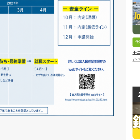
仕
モ
か？/