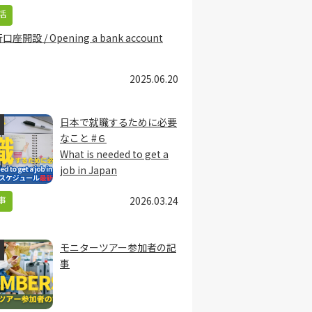
活
口座開設 / Opening a bank account
2025.06.20
日本で就職するために必要
なこと #６
What is needed to get a
job in Japan
事
2026.03.24
モニターツアー参加者の記
事