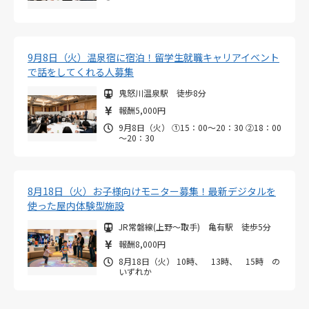
9月8日（火）温泉宿に宿泊！留学生就職キャリアイベント
で話をしてくれる人募集
鬼怒川温泉駅 徒歩8分
報酬5,000円
9月8日（火） ①15：00～20：30 ②18：00
～20：30
8月18日（火）お子様向けモニター募集！最新デジタルを
使った屋内体験型施設
JR常磐線(上野～取手) 亀有駅 徒歩5分
報酬8,000円
8月18日（火） 10時、 13時、 15時 の
いずれか