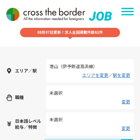
08月07日更新！求人全国掲載件数61件
港山（伊予鉄道高浜線）
エリア／駅
エリアを変更
／
駅を変更
未選択
職種
変更
未選択
日本語レベル
給与／特徴
変更