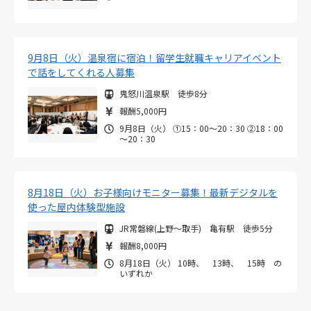
9月8日（火）温泉宿に宿泊！留学生就職キャリアイベント
で話をしてくれる人募集
鬼怒川温泉駅 徒歩8分
報酬5,000円
9月8日（火） ①15：00～20：30 ②18：00
～20：30
8月18日（火）お子様向けモニター募集！最新デジタルを
使った屋内体験型施設
JR常磐線(上野～取手) 亀有駅 徒歩5分
報酬8,000円
8月18日（火） 10時、 13時、 15時 の
いずれか