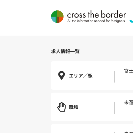
求人情報一覧
富
エリア／駅
未
職種