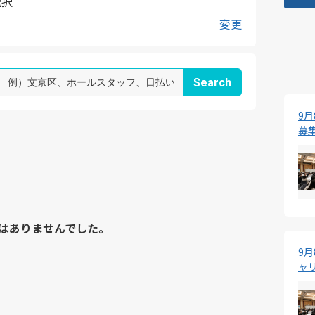
選択
変更
9
募
はありませんでした。
9
ャ