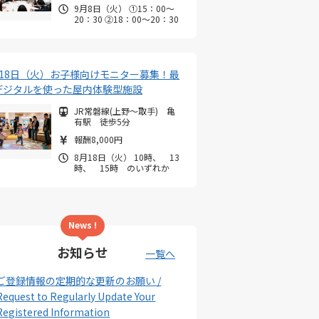
9月8日（火） ①15：00～
20：30 ②18：00～20：30
月18日（火）お子様向けモニター募集！最
デジタルを使った屋内体験型施設
JR常磐線(上野～取手) 亀
有駅 徒歩5分
報酬8,000円
8月18日（火） 10時、 13
時、 15時 のいずれか
News !
お知らせ
一覧へ
ご登録情報の定期的な更新のお願い /
Request to Regularly Update Your
Registered Information