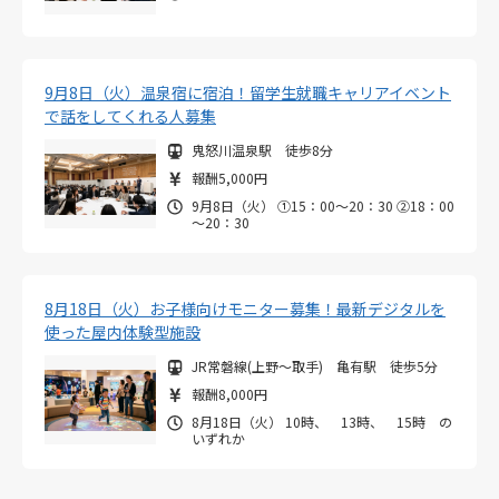
9月8日（火）温泉宿に宿泊！留学生就職キャリアイベント
で話をしてくれる人募集
鬼怒川温泉駅 徒歩8分
報酬5,000円
9月8日（火） ①15：00～20：30 ②18：00
～20：30
8月18日（火）お子様向けモニター募集！最新デジタルを
使った屋内体験型施設
JR常磐線(上野～取手) 亀有駅 徒歩5分
報酬8,000円
8月18日（火） 10時、 13時、 15時 の
いずれか