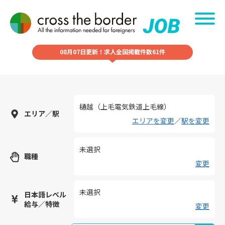
08月07日更新！求人全国掲載件数61件
樋越（上毛電気鉄道上毛線）
エリア／駅
エリアを変更
／
駅を変更
未選択
職種
変更
未選択
日本語レベル
給与／特徴
変更