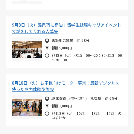
9月8日（火）温泉宿に宿泊！留学生就職キャリアイベント
で話をしてくれる人募集
鬼怒川温泉駅 徒歩8分
報酬5,000円
9月8日（火） ①15：00～20：30 ②18：00
～20：30
8月18日（火）お子様向けモニター募集！最新デジタルを
使った屋内体験型施設
JR常磐線(上野～取手) 亀有駅 徒歩5分
報酬8,000円
8月18日（火） 10時、 13時、 15時 の
いずれか