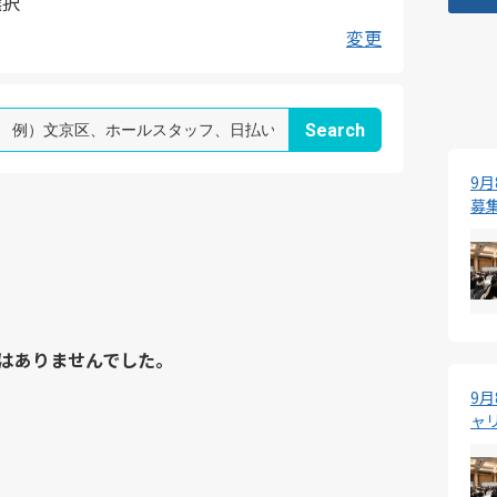
選択
変更
9
募
はありませんでした。
9
ャ