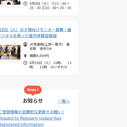
9月8日（火） ①15：00～
20：30 ②18：00～20：30
月18日（火）お子様向けモニター募集！最
デジタルを使った屋内体験型施設
JR常磐線(上野～取手) 亀
有駅 徒歩5分
報酬8,000円
8月18日（火） 10時、 13
時、 15時 のいずれか
News !
お知らせ
一覧へ
ご登録情報の定期的な更新のお願い /
Request to Regularly Update Your
Registered Information