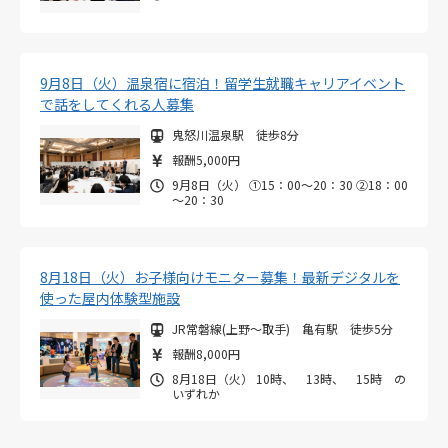
9月8日（火）温泉宿に宿泊！留学生就職キャリアイベント
で話をしてくれる人募集
鬼怒川温泉駅 徒歩8分
報酬5,000円
9月8日（火） ①15：00～20：30 ②18：00
～20：30
8月18日（火）お子様向けモニター募集！最新デジタルを
使った屋内体験型施設
JR常磐線(上野～取手) 亀有駅 徒歩5分
報酬8,000円
8月18日（火） 10時、 13時、 15時 の
いずれか