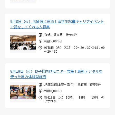
9月8日（火）温泉宿に宿泊！留学生就職キャリアイベント
で話をしてくれる人募集
鬼怒川温泉駅 徒歩8分
報酬5,000円
9月8日（火） ①15：00～20：30 ②18：00
～20：30
8月18日（火）お子様向けモニター募集！最新デジタルを
使った屋内体験型施設
JR常磐線(上野～取手) 亀有駅 徒歩5分
報酬8,000円
8月18日（火） 10時、 13時、 15時 の
いずれか